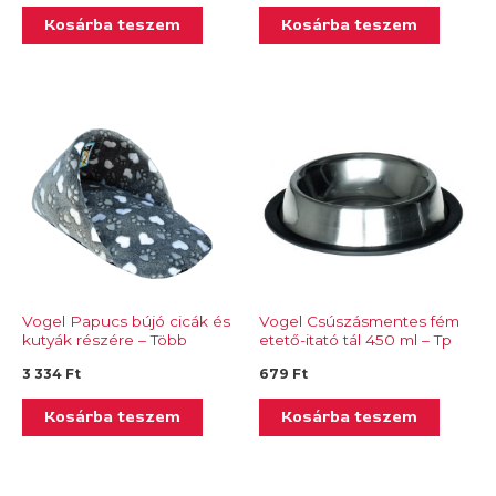
Kosárba teszem
Kosárba teszem
Vogel Papucs bújó cicák és
Vogel Csúszásmentes fém
kutyák részére – Több
etető-itató tál 450 ml – Tp
színben
483.11
3 334
Ft
679
Ft
Kosárba teszem
Kosárba teszem