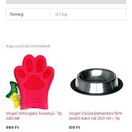
Tömeg
0.1 kg
Kapcsolódó termékek
Vogel Simogató kesztyű- Tp
Vogel Csúszásmentes fém
482.68
etető-itató tál 250 ml – Tp
483.10
989
Ft
519
Ft