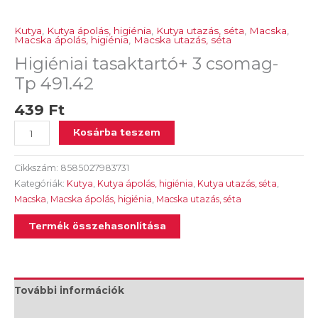
Kutya
,
Kutya ápolás, higiénia
,
Kutya utazás, séta
,
Macska
,
Macska ápolás, higiénia
,
Macska utazás, séta
Higiéniai tasaktartó+ 3 csomag-
Tp 491.42
439
Ft
Kosárba teszem
Cikkszám:
8585027983731
Kategóriák:
Kutya
,
Kutya ápolás, higiénia
,
Kutya utazás, séta
,
Macska
,
Macska ápolás, higiénia
,
Macska utazás, séta
Termék összehasonlítása
További információk
Vélemények (0)