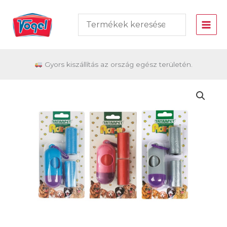
Skip
to
content
Gyors kiszállítás az ország egész területén.
Higiéniai
tasaktartó+
3
csomag-
Tp
491.42
mennyiség