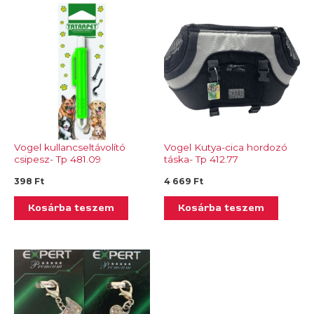
Vogel kullancseltávolító
Vogel Kutya-cica hordozó
csipesz- Tp 481.09
táska- Tp 412.77
398
Ft
4 669
Ft
Kosárba teszem
Kosárba teszem