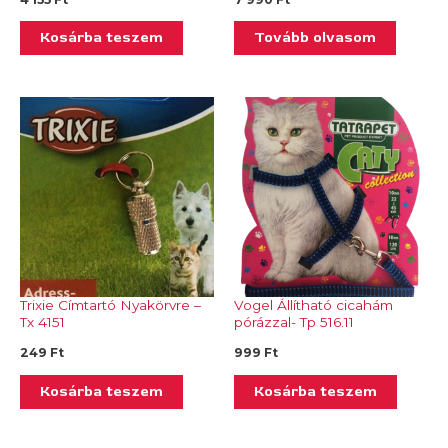
Kosárba teszem
Tovább olvasom
Trixie Címtartó Nyakörvre –
Vogel Állítható cicahám
Tx 4151
pórázzal- Tp 516.11
249
Ft
999
Ft
Kosárba teszem
Kosárba teszem