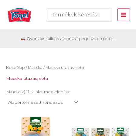
Skip
to
content
Gyors kiszállítás az ország egész területén.
Kezdőlap
/
Macska
/ Macska utazás, séta
Macska utazás, séta
Mind a(z) 11 találat megjelenítve