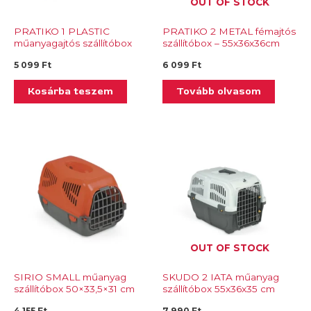
OUT OF STOCK
PRATIKO 1 PLASTIC
PRATIKO 2 METAL fémajtós
műanyagajtós szállítóbox
szállítóbox – 55x36x36cm
48×31,5×33 cm
5 099
Ft
6 099
Ft
Kosárba teszem
Tovább olvasom
OUT OF STOCK
SIRIO SMALL műanyag
SKUDO 2 IATA műanyag
szállítóbox 50×33,5×31 cm
szállítóbox 55x36x35 cm
4 155
Ft
7 990
Ft