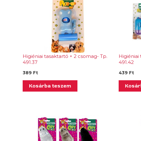
Higiéniai tasaktartó + 2 csomag- Tp.
Higiéniai
491.37
491.42
389
Ft
439
Ft
Kosárba teszem
Kosár