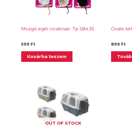
Mozgó egér cicáknak- Tp 584.35
Ovális ké
599
Ft
899
Ft
Kosárba teszem
Továb
OUT OF STOCK