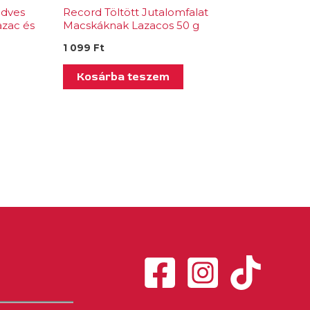
dves
Record Töltött Jutalomfalat
azac és
Macskáknak Lazacos 50 g
1 099
Ft
Kosárba teszem