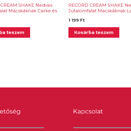
CREAM SHAKE Nedves
RECORD CREAM SHAKE Ne
alat Macskáknak Csirke és
Jutalomfalat Macskáknak L
enta 7×12 g
Macskamenta 7×12 g
1 199
Ft
ba teszem
Kosárba teszem
hetőség
Kapcsolat