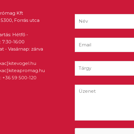
prómag Kft
5300, Forrás utca
artás: Hétfő -
 7:30-16:00
 - Vasárnap: zárva
kac]kitevogel.hu
ukac]kiteapromag.hu
: +36 59 500-120