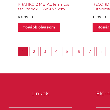
PRATIKO 2 METAL fémajtós
RECORD 
szállítóbox – 55x36x36cm
Jutalomf
Macskam
6 099
Ft
1 199
Ft
Tovább olvasom
Kosár
1
2
3
4
5
6
7
→
Linkek
Elér