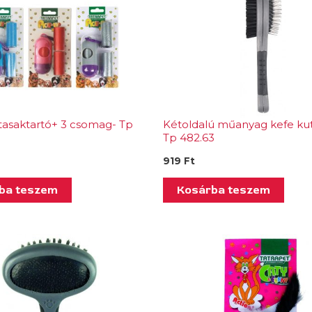
 tasaktartó+ 3 csomag- Tp
Kétoldalú műanyag kefe ku
Tp 482.63
919
Ft
ba teszem
Kosárba teszem