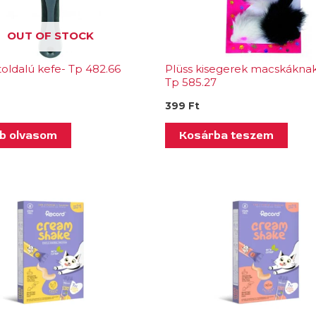
OUT OF STOCK
toldalú kefe- Tp 482.66
Plüss kisegerek macskáknak
Tp 585.27
399
Ft
b olvasom
Kosárba teszem