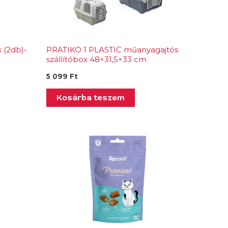
 (2db)-
PRATIKO 1 PLASTIC műanyagajtós
szállítóbox 48×31,5×33 cm
5 099
Ft
Kosárba teszem