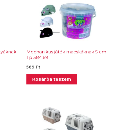
tyáknak-
Mechanikus játék macskáknak 5 cm-
Tp 584.69
569
Ft
Kosárba teszem