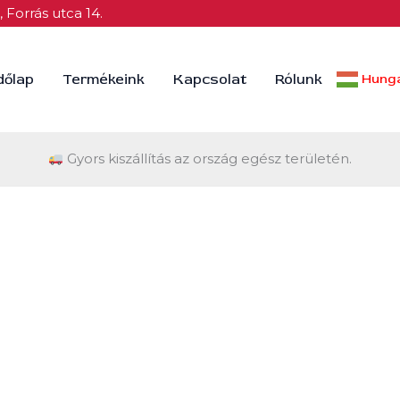
 Forrás utca 14.
dőlap
Termékeink
Kapcsolat
Rólunk
Hunga
Gyors kiszállítás az ország egész területén.