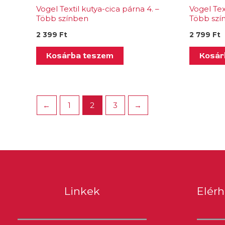
Vogel Textil kutya-cica párna 4. –
Vogel Tex
Több színben
Több szí
2 399
Ft
2 799
Ft
Kosárba teszem
Kosár
←
1
2
3
→
Linkek
Elér