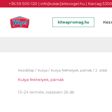
Skip
+36 59 500-120
|
info[kukac]kitevogel.hu
|
Karcag 5300,
to
content
Kez
kiteapromag.hu
Kezdőlap
/
Kutya
/
Kutya fekhelyek, párnák
/ 2. oldal
Kutya fekhelyek, párnák
13–24 termék, összesen 26 db