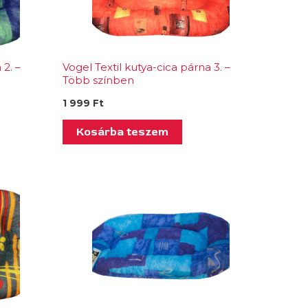
 2. –
Vogel Textil kutya-cica párna 3. –
Több színben
1 999
Ft
Kosárba teszem