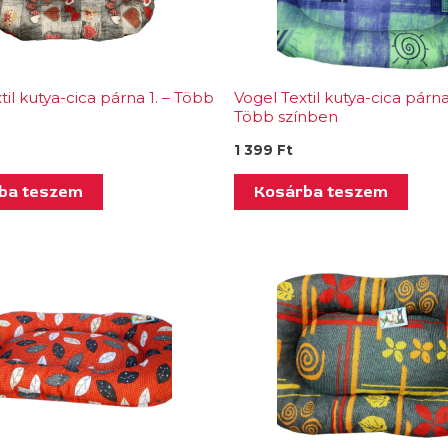
til kutya-cica párna 1. – Több
Vogel Textil kutya-cica párna
Több színben
1 399
Ft
ba teszem
Kosárba teszem