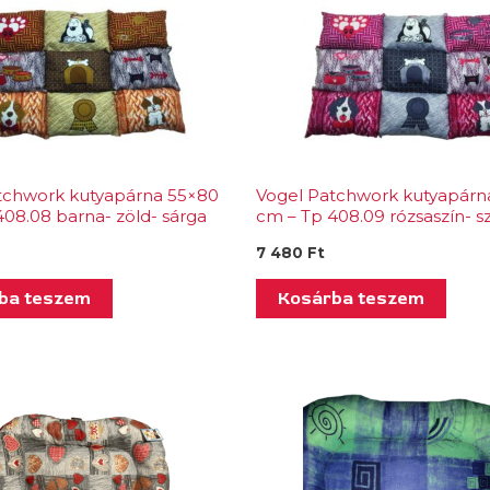
tchwork kutyapárna 55×80
Vogel Patchwork kutyapárn
08.08 barna- zöld- sárga
cm – Tp 408.09 rózsaszín- s
7 480
Ft
ba teszem
Kosárba teszem