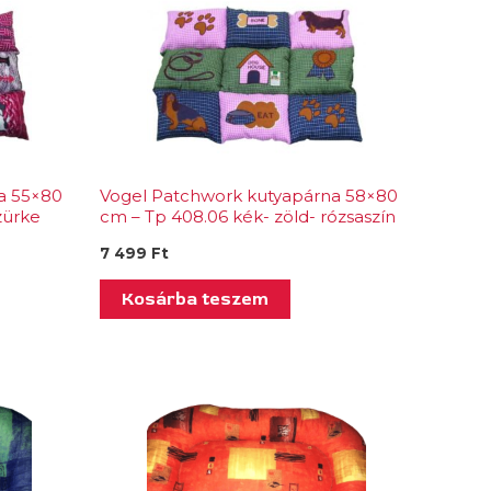
a 55×80
Vogel Patchwork kutyapárna 58×80
zürke
cm – Tp 408.06 kék- zöld- rózsaszín
7 499
Ft
Kosárba teszem