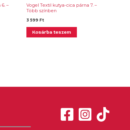
 6. –
Vogel Textil kutya-cica párna 7. –
Több színben
3 599
Ft
Kosárba teszem