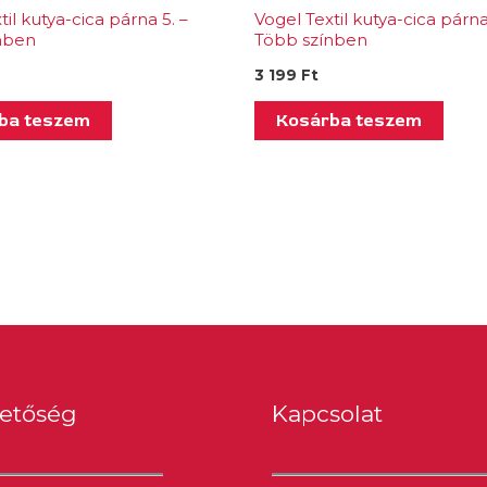
til kutya-cica párna 5. –
Vogel Textil kutya-cica párna
nben
Több színben
3 199
Ft
ba teszem
Kosárba teszem
hetőség
Kapcsolat