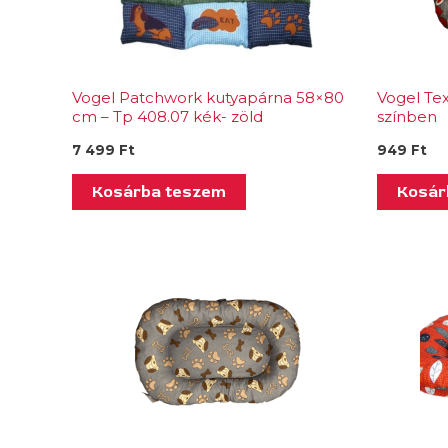
Vogel Patchwork kutyapárna 58×80
Vogel Tex
cm – Tp 408.07 kék- zöld
színben
7 499
Ft
949
Ft
Kosárba teszem
Kosár