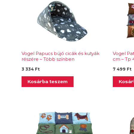
Vogel Papucs bújó cicák és kutyák
Vogel Pa
részére – Több színben
cm – Tp 4
3 334
Ft
7 499
Ft
Kosárba teszem
Kosár