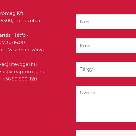
prómag Kft
5300, Forrás utca
artás: Hétfő -
 7:30-16:00
 - Vasárnap: zárva
kac]kitevogel.hu
ukac]kiteapromag.hu
: +36 59 500-120