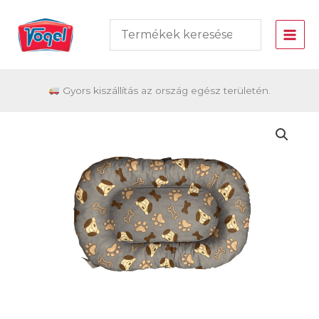
Skip
to
content
Gyors kiszállítás az ország egész területén.
Vogel
Textil
kutya-
cica
párna
4.
-
Több
színben
mennyiség