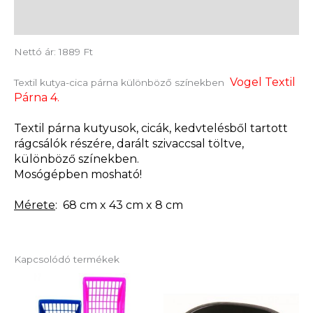
Vélemények (0)
Nettó ár: 1889 Ft
Vogel Textil
Textil kutya-cica párna különböző színekben
Párna 4.
Textil párna kutyusok, cicák, kedvtelésből tartott
rágcsálók részére, darált szivaccsal töltve,
különböző színekben.
Mosógépben mosható!
Mérete
: 68 cm x 43 cm x 8 cm
Kapcsolódó termékek