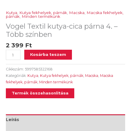
Kutya
,
Kutya fekhelyek, párnák
,
Macska
,
Macska fekhelyek,
párnák
,
Minden termékünk
Vogel Textil kutya-cica párna 4. –
Több színben
2 399
Ft
Kosárba teszem
Cikkszám:
5997585322168
Kategóriák:
Kutya
,
Kutya fekhelyek, párnák
,
Macska
,
Macska
fekhelyek, párnák
,
Minden termékünk
Termék összehasonlítása
Leírás
További információk