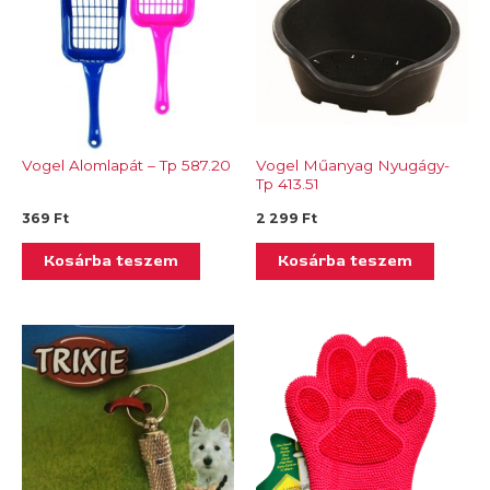
Vogel Alomlapát – Tp 587.20
Vogel Műanyag Nyugágy-
Tp 413.51
369
Ft
2 299
Ft
Kosárba teszem
Kosárba teszem