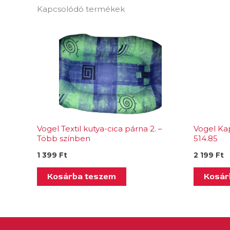
Kapcsolódó termékek
Vogel Textil kutya-cica párna 2. –
Vogel Ka
Több színben
514.85
1 399
Ft
2 199
Ft
Kosárba teszem
Kosár