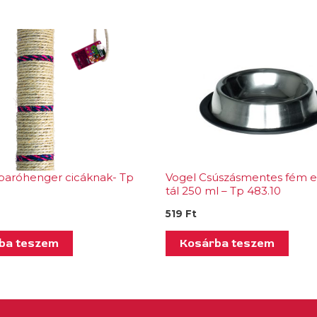
paróhenger cicáknak- Tp
Vogel Csúszásmentes fém et
tál 250 ml – Tp 483.10
519
Ft
ba teszem
Kosárba teszem