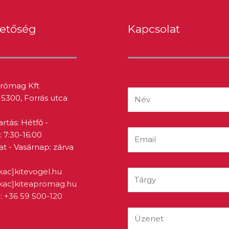
hetőség
Kapcsolat
prómag Kft
5300, Forrás utca
artás: Hétfő -
 7:30-16:00
 - Vasárnap: zárva
kac]kitevogel.hu
ukac]kiteapromag.hu
: +36 59 500-120