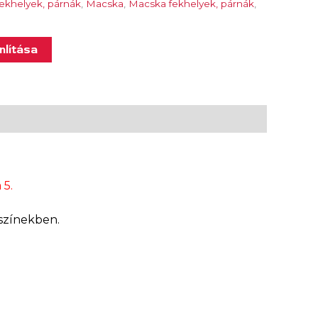
fekhelyek, párnák
,
Macska
,
Macska fekhelyek, párnák
,
lítása
 5.
 színekben.