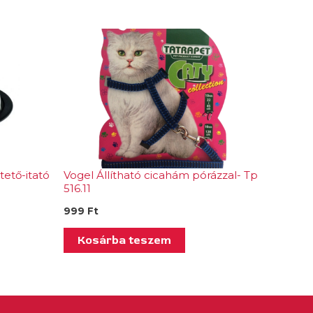
ető-itató
Vogel Állítható cicahám pórázzal- Tp
516.11
999
Ft
Kosárba teszem