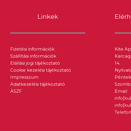
Linkek
Elér
Fizetési információk
Kite A
Szállítási információk
Karcag 
Elállási jogi tájékoztató
14.
Cookie kezelési tájékoztató
Nyitvat
Impresszum
Péntek:
Adatkezelési tájékoztató
Szombat
ÁSZF
Email:
info[ku
info[k
Telefon