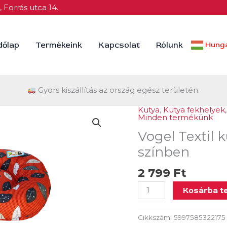
 Forrás utca 14.
dőlap
Termékeink
Kapcsolat
Rólunk
Hunga
Gyors kiszállítás az ország egész területén.
Kutya
,
Kutya fekhelyek
Vogel
Minden termékünk
Textil
Vogel Textil 
kutya-
cica
színben
párna
2 799
Ft
5.
-
Kosárba t
Több
színben
Cikkszám:
5997585322175
mennyiség