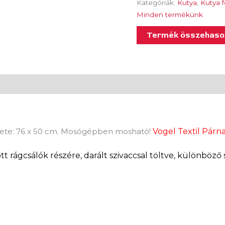
Kategóriák:
Kutya
,
Kutya 
Minden termékünk
Termék összehason
)
érete: 76 x 50 cm. Mosógépben mosható!
Vogel Textil Párna
tt rágcsálók részére, darált szivaccsal töltve, különböző