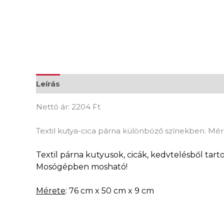
Leírás
További információk
Vélemények (0
Nettó ár: 2204 Ft
Textil kutya-cica párna különböző színekben. M
Textil párna kutyusok, cicák, kedvtelésből tarto
Mosógépben mosható!
Mérete
: 76 cm x 50 cm x 9 cm