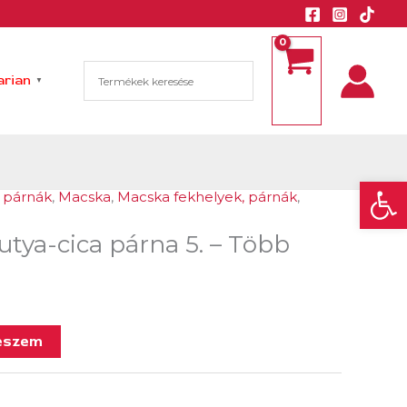
rian
▼
Eszk
, párnák
,
Macska
,
Macska fekhelyek, párnák
,
kutya-cica párna 5. – Több
eszem