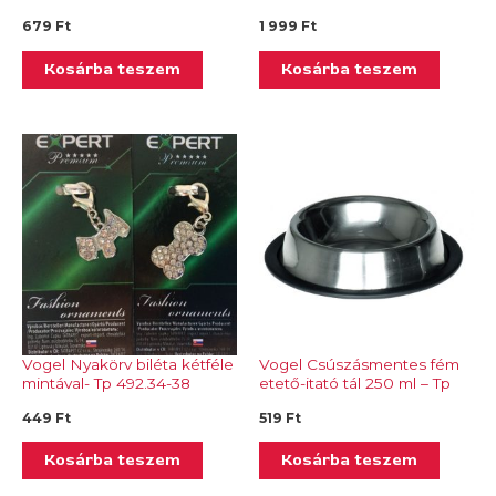
483.11
679
Ft
1 999
Ft
Kosárba teszem
Kosárba teszem
Vogel Nyakörv biléta kétféle
Vogel Csúszásmentes fém
mintával- Tp 492.34-38
etető-itató tál 250 ml – Tp
483.10
449
Ft
519
Ft
Kosárba teszem
Kosárba teszem