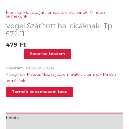
Macska
,
Macska jutalomfalatok, vitaminok
,
Minden
termékünk
Vogel Szárított hal cicáknak- Tp
572.11
479
Ft
Kosárba teszem
Cikkszám:
8585027970694
Kategóriák:
Macska
,
Macska jutalomfalatok, vitaminok
,
Minden
termékünk
Termék összehasonlítása
Leírás
További információk