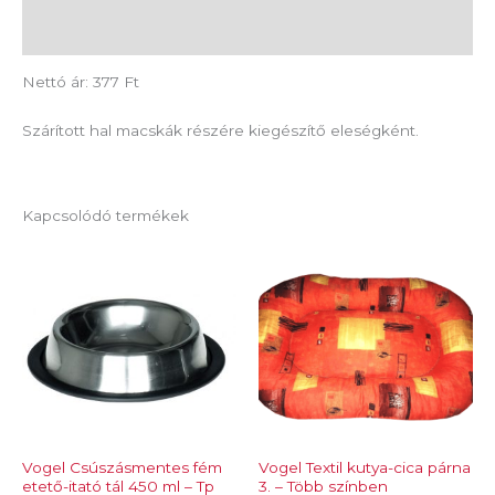
Vélemények (0)
Nettó ár: 377 Ft
Szárított hal macskák részére kiegészítő eleségként.
Kapcsolódó termékek
Vogel Csúszásmentes fém
Vogel Textil kutya-cica párna
etető-itató tál 450 ml – Tp
3. – Több színben