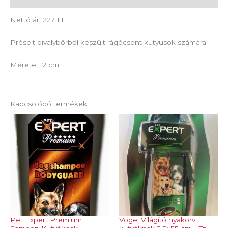
Nettó ár: 227 Ft
Préselt bivalybőrből készült rágócsont kutyusok számára.
Mérete: 12 cm
Kapcsolódó termékek
Pet Expert Premium
Vogel Világító nyakörv