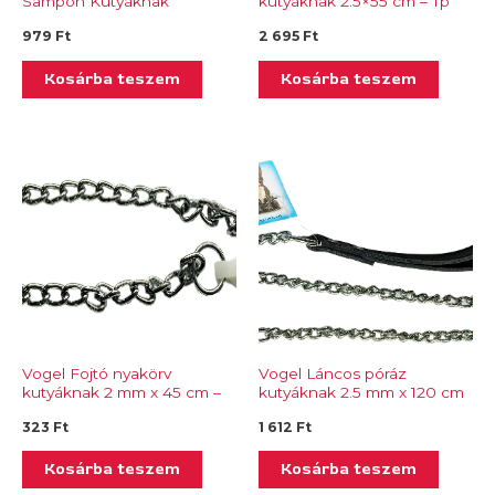
Sampon Kutyáknak
kutyáknak 2.5×55 cm – Tp
Teafaolaj& Aloe Veraval
492.01
979
Ft
2 695
Ft
Kosárba teszem
Kosárba teszem
Vogel Fojtó nyakörv
Vogel Láncos póráz
kutyáknak 2 mm x 45 cm –
kutyáknak 2.5 mm x 120 cm
Tp 427.04
– Tp 427.62
323
Ft
1 612
Ft
Kosárba teszem
Kosárba teszem