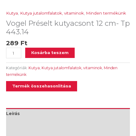
Kutya
,
Kutya jutalomfalatok, vitaminok
,
Minden termékünk
Vogel Préselt kutyacsont 12 cm- Tp
443.14
289
Ft
Kosárba teszem
Kategóriák:
Kutya
,
Kutya jutalomfalatok, vitaminok
,
Minden
termékünk
Termék összehasonlítása
Leírás
További információk
Vélemények (0)