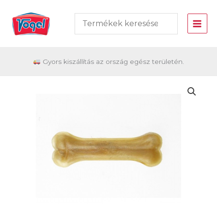
Skip
to
content
Gyors kiszállítás az ország egész területén.
Vogel
Préselt
kutyacsont
12
cm-
Tp
443.14
mennyiség