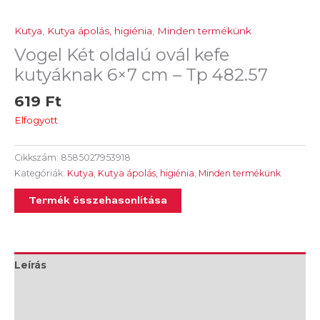
Kutya
,
Kutya ápolás, higiénia
,
Minden termékünk
Vogel Két oldalú ovál kefe
kutyáknak 6×7 cm – Tp 482.57
619
Ft
Elfogyott
Cikkszám:
8585027953918
Kategóriák:
Kutya
,
Kutya ápolás, higiénia
,
Minden termékünk
Termék összehasonlítása
Leírás
További információk
Vélemények (0)