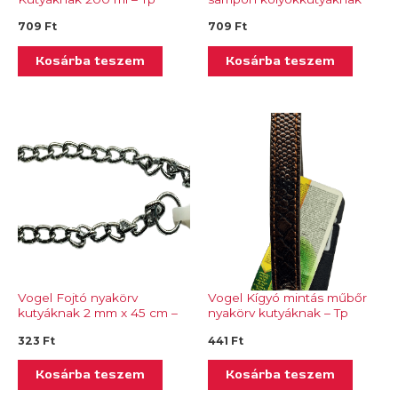
481.45
200 ml – Tp 481.41
709
Ft
709
Ft
Kosárba teszem
Kosárba teszem
Vogel Fojtó nyakörv
Vogel Kígyó mintás műbőr
kutyáknak 2 mm x 45 cm –
nyakörv kutyáknak – Tp
Tp 427.04
421.01
323
Ft
441
Ft
Kosárba teszem
Kosárba teszem