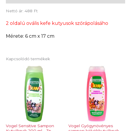
Nettó ár: 488 Ft
2 oldalú ovális kefe kutyusok szőrápolásáho
Mérete: 6 cm x 17 cm
Kapcsolódó termékek
Vogel Sensitive Sampon
Vogel Gyógynövényes
Kutyáknak 200 ml – Tp
sampon kölyökkutyáknak