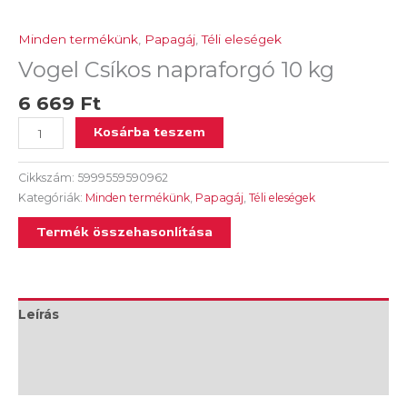
Minden termékünk
,
Papagáj
,
Téli eleségek
Vogel Csíkos napraforgó 10 kg
6 669
Ft
Kosárba teszem
Cikkszám:
5999559590962
Kategóriák:
Minden termékünk
,
Papagáj
,
Téli eleségek
Termék összehasonlítása
Leírás
További információk
Vélemények (0)