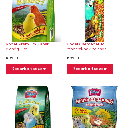
Vogel Prémium Kanári
Vogel Csemegerúd
eleség 1 kg
madaraknak, tojásos
gyümölcsös- Tp 243.05
699
Ft
699
Ft
Kosárba teszem
Kosárba teszem