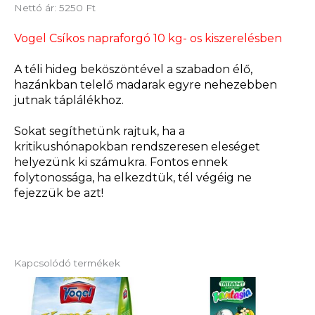
Nettó ár: 5250 Ft
Vogel Csíkos napraforgó 10 kg- os kiszerelésben
A téli hideg beköszöntével a szabadon élő,
hazánkban telelő madarak egyre nehezebben
jutnak táplálékhoz.
Sokat segíthetünk rajtuk, ha a
kritikushónapokban rendszeresen eleséget
helyezünk ki számukra. Fontos ennek
folytonossága, ha elkezdtük, tél végéig ne
fejezzük be azt!
Kapcsolódó termékek