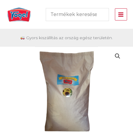
Skip
to
content
Gyors kiszállítás az ország egész területén.
Vogel
Csíkos
napraforgó
10
kg
mennyiség