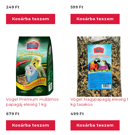
249
Ft
599
Ft
Kosárba teszem
Kosárba teszem
Vogel Prémium Hullámos
Vogel Nagypapagáj eleség 1
papagáj eleség 1 kg
kg tasakos
679
Ft
499
Ft
Kosárba teszem
Kosárba teszem