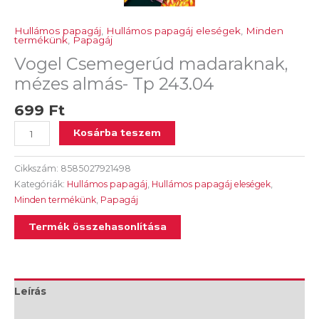
Hullámos papagáj
,
Hullámos papagáj eleségek
,
Minden
termékünk
,
Papagáj
Vogel Csemegerúd madaraknak,
mézes almás- Tp 243.04
699
Ft
Kosárba teszem
Cikkszám:
8585027921498
Kategóriák:
Hullámos papagáj
,
Hullámos papagáj eleségek
,
Minden termékünk
,
Papagáj
Termék összehasonlítása
Leírás
További információk