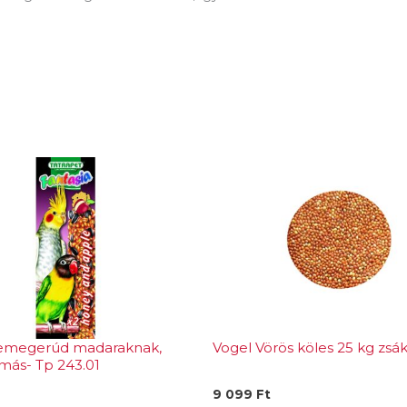
semegerúd madaraknak,
Vogel Vörös köles 25 kg zsá
más- Tp 243.01
9 099
Ft