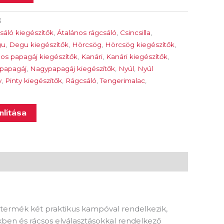
3
sáló kiegészítők
,
Átalános rágcsáló
,
Csincsilla
,
gu
,
Degu kiegészítők
,
Hörcsög
,
Hörcsög kiegészítők
,
os papagáj kiegészítők
,
Kanári
,
Kanári kiegészítők
,
papagáj
,
Nagypapagáj kiegészítők
,
Nyúl
,
Nyúl
y
,
Pinty kiegészítők
,
Rágcsáló
,
Tengerimalac
,
lítása
 A termék két praktikus kampóval rendelkezik,
kben és rácsos elválasztásokkal rendelkező