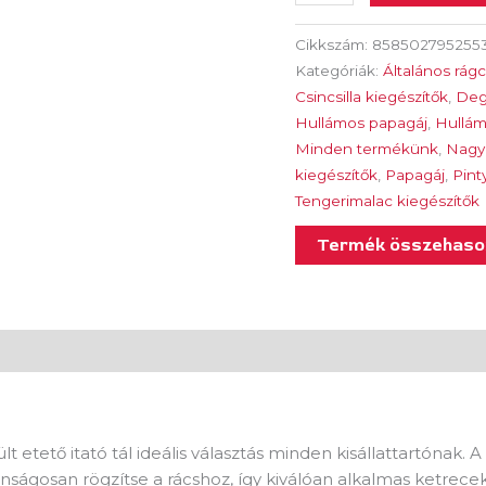
Cikkszám:
858502795255
Kategóriák:
Általános rágc
Csincsilla kiegészítők
,
De
Hullámos papagáj
,
Hullám
Minden termékünk
,
Nagy
kiegészítők
,
Papagáj
,
Pint
Tengerimalac kiegészítők
Termék összehason
)
t etető itató tál ideális választás minden kisállattartónak.
nságosan rögzítse a rácshoz, így kiválóan alkalmas ketrece