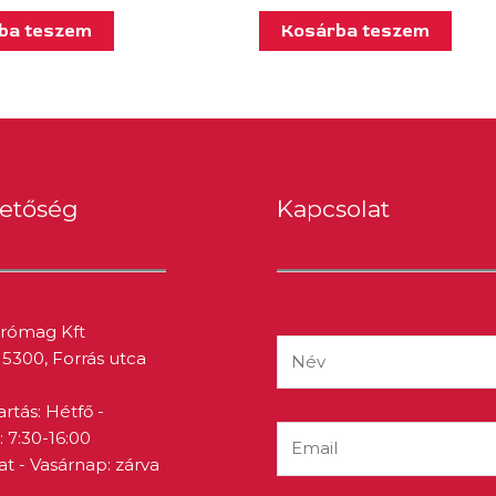
ba teszem
Kosárba teszem
hetőség
Kapcsolat
prómag Kft
5300, Forrás utca
artás: Hétfő -
 7:30-16:00
 - Vasárnap: zárva