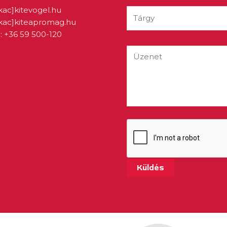
kac]kitevogel.hu
ukac]kiteapromag.hu
: +36 59 500-120
Küldés