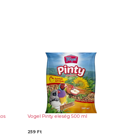
kos
Vogel Pinty eleség 500 ml
259
Ft