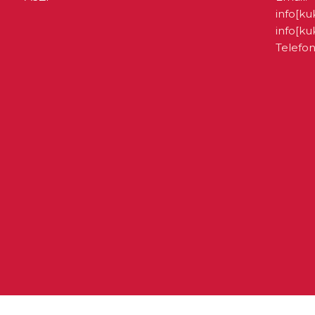
info[ku
info[k
Telefon