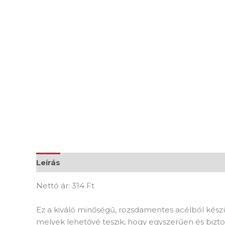
Leírás
További információk
Vélemények (0
Nettó ár: 314 Ft
Ez a kiváló minőségű, rozsdamentes acélból készül
melyek lehetővé teszik, hogy egyszerűen és bizto