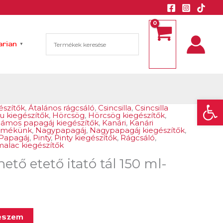
rian
▼
Eszk
észítők
,
Átalános rágcsáló
,
Csincsilla
,
Csincsilla
 kiegészítők
,
Hörcsög
,
Hörcsög kiegészítők
,
lámos papagáj kiegészítők
,
Kanári
,
Kanári
rmékünk
,
Nagypapagáj
,
Nagypapagáj kiegészítők
,
Papagáj
,
Pinty
,
Pinty kiegészítők
,
Rágcsáló
,
alac kiegészítők
ető etető itató tál 150 ml-
eszem