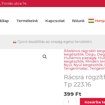
 Forrás utca 14.
dőlap
Termékeink
Kapcsolat
Rólunk
Hunga
Gyors kiszállítás az ország egész területén.
Általános rágcsáló kieg
Rácsra
kiegészítők
,
Degu
,
Degu
rögzíthető
Hullámos papagáj
,
Hul
kiegészítők
,
Minden te
etető
Nyúl
,
Nyúl kiegészítők
,
itató
Tengerimalac
,
Tengerim
tál
Rácsra rögzíth
150
Tp 223.16
ml-
Tp
399
Ft
223.16
Kosárba t
mennyiség