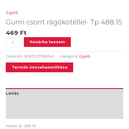
Egyéb
Gumi csont rágókötéllel- Tp 488.15
469
Ft
Kosárba teszem
Cikkszám:
8585027988842
Kategória:
Egyéb
Termék összehasonlítása
Leírás
További információk
Vélemények (0)
Nettó ár: 369 Ft