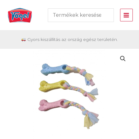
Skip
to
content
Gyors kiszállítás az ország egész területén.
Gumi
csont
rágókötéllel-
Tp
488.15
mennyiség