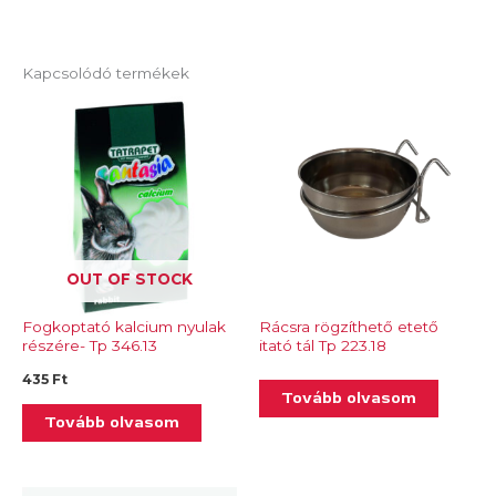
Kapcsolódó termékek
OUT OF STOCK
Fogkoptató kalcium nyulak
Rácsra rögzíthető etető
részére- Tp 346.13
itató tál Tp 223.18
435
Ft
Tovább olvasom
Tovább olvasom