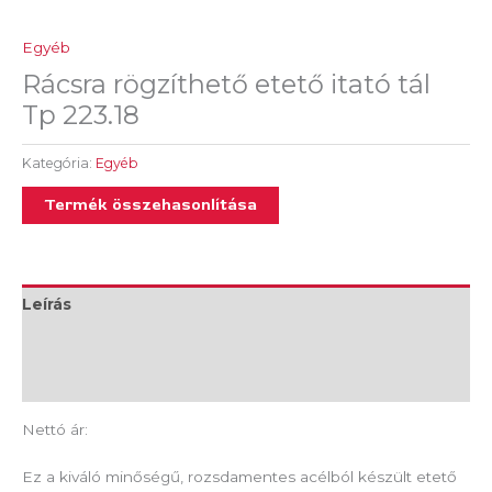
Egyéb
Rácsra rögzíthető etető itató tál
Tp 223.18
Kategória:
Egyéb
Termék összehasonlítása
Leírás
További információk
Vélemények (0)
Nettó ár:
Ez a kiváló minőségű, rozsdamentes acélból készült etető