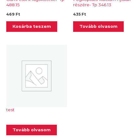
488.15
részére- Tp 346.13
469
Ft
435
Ft
Kosárba teszem
Tovább olvasom
test
Tovább olvasom