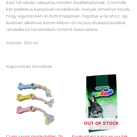
itató tál ideális választás minden kisállattartónak. A termék
két praktikus kampóval rendelkezik, melyek lehetővé teszik,
hogy egyszerűen és biztonságosan rögzítse a rácshoz, így
kiválóan alkalmas ketrecekben és rácsos elválasztásokkal
rendelkező területeken történő használatra.
Mérete: 550 ml
Kapcsolódó termékek
OUT OF STOCK
Gumi csont rágókötéllel- Tp
Fogkoptató kalcium nyulak