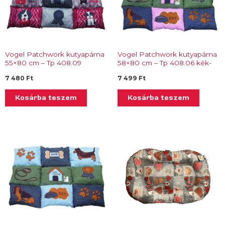
Vogel Patchwork kutyapárna
Vogel Patchwork kutyapárna
55×80 cm – Tp 408.09
58×80 cm – Tp 408.06 kék-
rózsaszín- szürke
zöld- rózsaszín
7 480
Ft
7 499
Ft
Kosárba teszem
Kosárba teszem