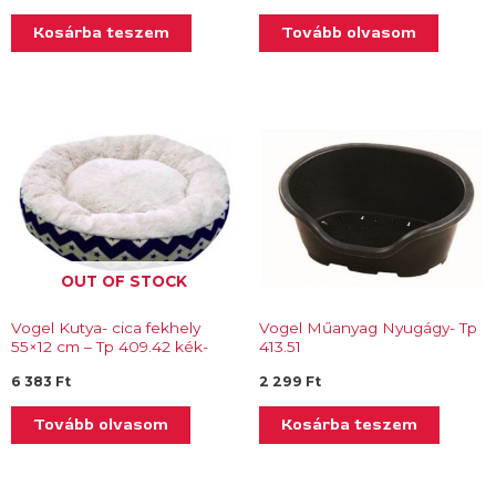
Kosárba teszem
Tovább olvasom
OUT OF STOCK
Vogel Kutya- cica fekhely
Vogel Műanyag Nyugágy- Tp
55×12 cm – Tp 409.42 kék-
413.51
bézs
6 383
Ft
2 299
Ft
Tovább olvasom
Kosárba teszem