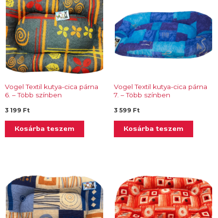
Vogel Textil kutya-cica párna
Vogel Textil kutya-cica párna
6. – Több színben
7. – Több színben
3 199
Ft
3 599
Ft
Kosárba teszem
Kosárba teszem