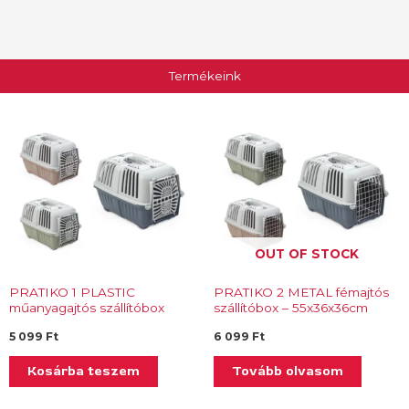
Termékeink
OUT OF STOCK
PRATIKO 1 PLASTIC
PRATIKO 2 METAL fémajtós
műanyagajtós szállítóbox
szállítóbox – 55x36x36cm
48×31,5×33 cm
5 099
Ft
6 099
Ft
Kosárba teszem
Tovább olvasom