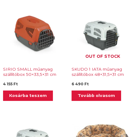
OUT OF STOCK
SIRIO SMALL műanyag
SKUDO 1 IATA műanyag
szállítóbox 50×33,5×31 cm
szállítóbox 48×31,5×31 cm
4 155
Ft
6 490
Ft
Kosárba teszem
Tovább olvasom