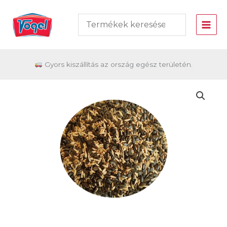
Skip
to
content
Gyors kiszállítás az ország egész területén.
Vogel
Téli
madáreleség
25
kg
mennyiség