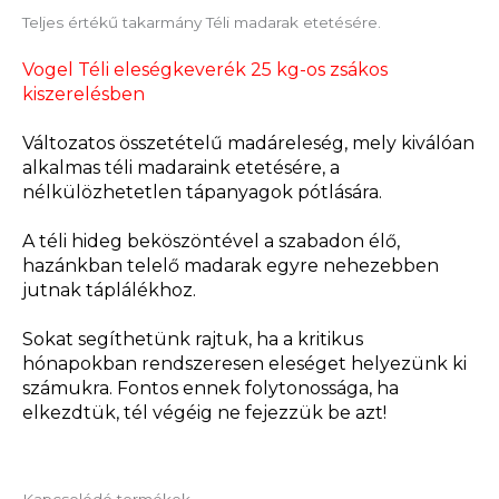
Teljes értékű takarmány Téli madarak etetésére.
Vogel Téli eleségkeverék 25 kg-os zsákos
kiszerelésben
Változatos összetételű madáreleség, mely kiválóan
alkalmas téli madaraink etetésére, a
nélkülözhetetlen tápanyagok pótlására.
A téli hideg beköszöntével a szabadon élő,
hazánkban telelő madarak egyre nehezebben
jutnak táplálékhoz.
Sokat segíthetünk rajtuk, ha a kritikus
hónapokban rendszeresen eleséget helyezünk ki
számukra. Fontos ennek folytonossága, ha
elkezdtük, tél végéig ne fejezzük be azt!
Kapcsolódó termékek