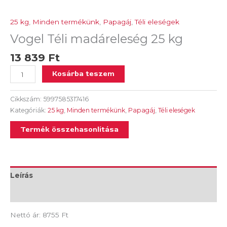
25 kg
,
Minden termékünk
,
Papagáj
,
Téli eleségek
Vogel Téli madáreleség 25 kg
13 839
Ft
Kosárba teszem
Cikkszám:
5997585317416
Kategóriák:
25 kg
,
Minden termékünk
,
Papagáj
,
Téli eleségek
Termék összehasonlítása
Leírás
Vélemények (0)
Nettó ár: 8755 Ft