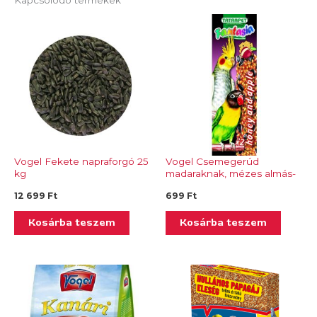
Vogel Fekete napraforgó 25
Vogel Csemegerúd
kg
madaraknak, mézes almás-
Tp 243.01
12 699
Ft
699
Ft
Kosárba teszem
Kosárba teszem