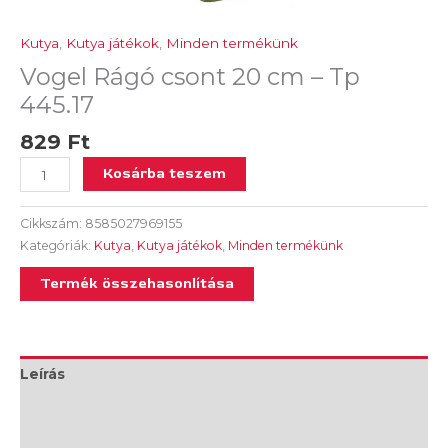
Kutya
,
Kutya játékok
,
Minden termékünk
Vogel Rágó csont 20 cm – Tp
445.17
829
Ft
Kosárba teszem
Cikkszám:
8585027969155
Kategóriák:
Kutya
,
Kutya játékok
,
Minden termékünk
Termék összehasonlítása
Leírás
További információk
Vélemények (0)