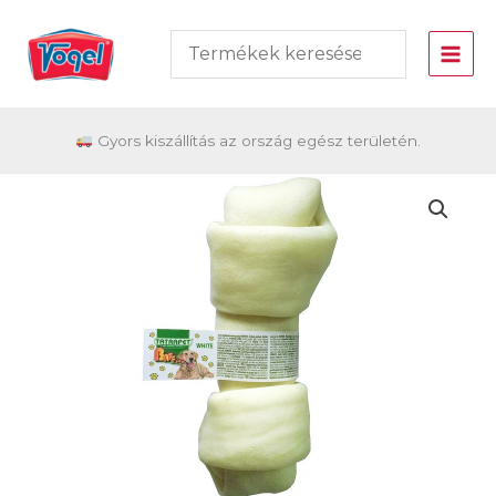
Skip
to
content
Gyors kiszállítás az ország egész területén.
Vogel
Rágó
csont
20
cm
-
Tp
445.17
mennyiség