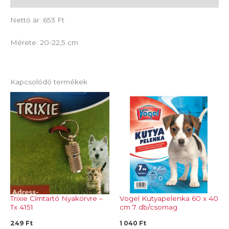
Nettó ár: 653 Ft
Mérete: 20-22,5 cm
Kapcsolódó termékek
Trixie Címtartó Nyakörvre –
Vogel Kutyapelenka 60 x 40
Tx 4151
cm 7 db/csomag
249
Ft
1 040
Ft