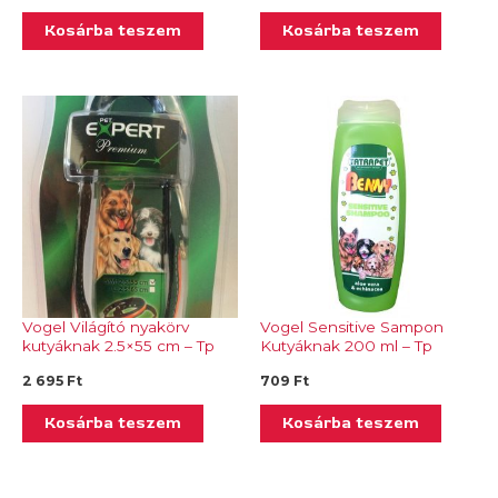
Kosárba teszem
Kosárba teszem
Vogel Világító nyakörv
Vogel Sensitive Sampon
kutyáknak 2.5×55 cm – Tp
Kutyáknak 200 ml – Tp
492.01
481.45
2 695
Ft
709
Ft
Kosárba teszem
Kosárba teszem