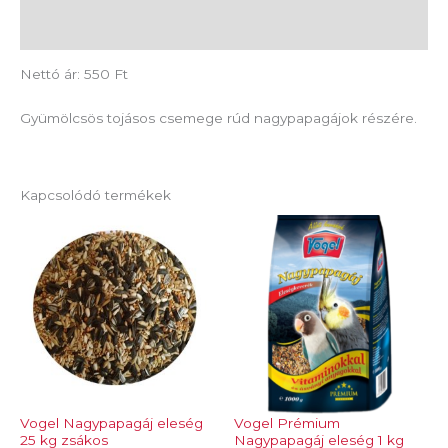
Vélemények (0)
Nettó ár: 550 Ft
Gyümölcsös tojásos csemege rúd nagypapagájok részére.
Kapcsolódó termékek
Vogel Nagypapagáj eleség
Vogel Prémium
25 kg zsákos
Nagypapagáj eleség 1 kg