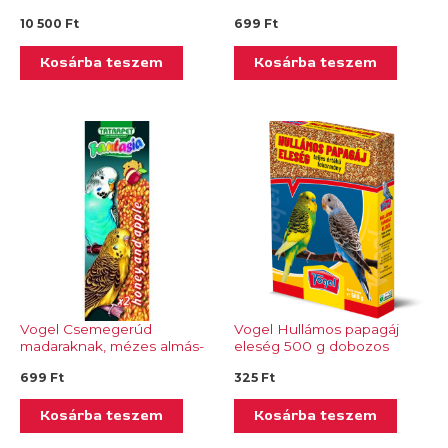
10 500
Ft
699
Ft
Kosárba teszem
Kosárba teszem
Vogel Csemegerúd
Vogel Hullámos papagáj
madaraknak, mézes almás-
eleség 500 g dobozos
Tp 243.04
699
Ft
325
Ft
Kosárba teszem
Kosárba teszem