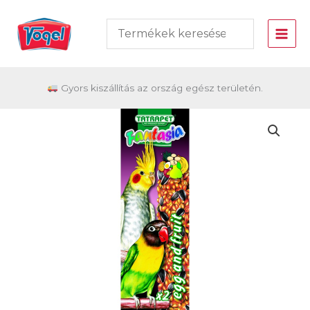
Skip
to
content
Gyors kiszállítás az ország egész területén.
Vogel
Csemegerúd
madaraknak,
tojásos
gyümölcsös-
Tp
243.02
mennyiség