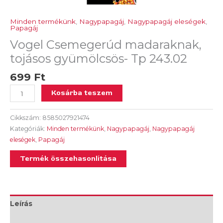
Minden termékünk
,
Nagypapagáj
,
Nagypapagáj eleségek
,
Papagáj
Vogel Csemegerúd madaraknak,
tojásos gyümölcsös- Tp 243.02
699
Ft
Kosárba teszem
Cikkszám:
8585027921474
Kategóriák:
Minden termékünk
,
Nagypapagáj
,
Nagypapagáj
eleségek
,
Papagáj
Termék összehasonlítása
Leírás
További információk