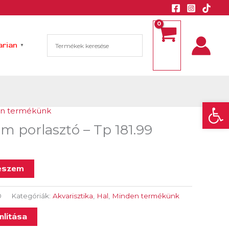
rian
▼
Eszk
n termékünk
m porlasztó – Tp 181.99
eszem
0
Kategóriák:
Akvarisztika
,
Hal
,
Minden termékünk
lítása