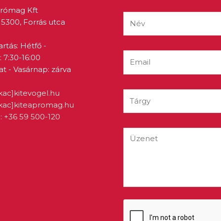
prómag Kft
5300, Forrás utca
artás: Hétfő -
 7:30-16:00
 - Vasárnap: zárva
kac]kitevogel.hu
ukac]kiteapromag.hu
: +36 59 500-120