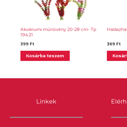
Akváriumi műnövény 20-28 cm- Tp
Halászhál
194.21
399
Ft
369
Ft
Kosárba teszem
Kosár
Linkek
Elér