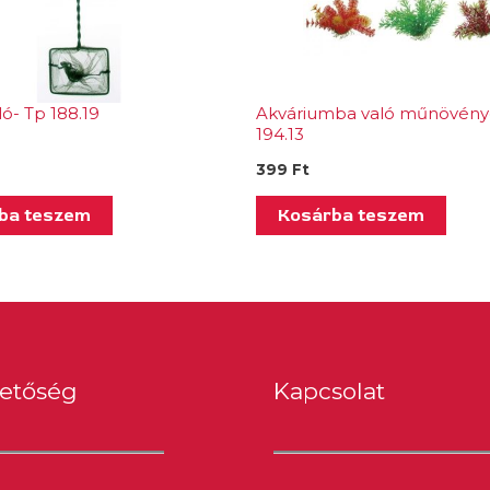
ó- Tp 188.19
Akváriumba való műnövény
194.13
399
Ft
ba teszem
Kosárba teszem
hetőség
Kapcsolat