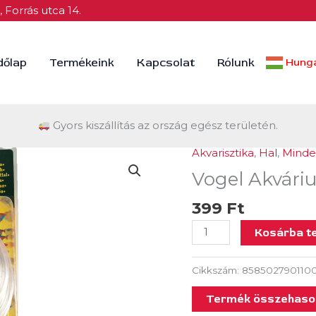
 Forrás utca 14.
dőlap
Termékeink
Kapcsolat
Rólunk
Hunga
Gyors kiszállítás az ország egész területén.
Akvarisztika
,
Hal
,
Minde
Vogel
Akvárium
Vogel Akváriu
porlasztó
399
Ft
-
Tp
Kosárba t
181.99
mennyiség
Cikkszám:
858502790110
Termék összehason