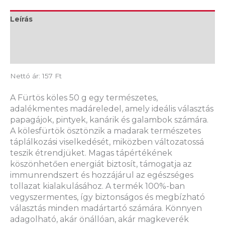
Leírás
További információk
Vélemények (0)
Nettó ár: 157 Ft
A Fürtös köles 50 g egy természetes,
adalékmentes madáreledel, amely ideális választás
papagájok, pintyek, kanárik és galambok számára.
A kölesfürtök ösztönzik a madarak természetes
táplálkozási viselkedését, miközben változatossá
teszik étrendjüket. Magas tápértékének
köszönhetően energiát biztosít, támogatja az
immunrendszert és hozzájárul az egészséges
tollazat kialakulásához. A termék 100%-ban
vegyszermentes, így biztonságos és megbízható
választás minden madártartó számára. Könnyen
adagolható, akár önállóan, akár magkeverék