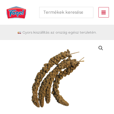
Skip
to
content
Gyors kiszállítás az ország egész területén.
Vogel
Fürtös
köles
50g
mennyiség