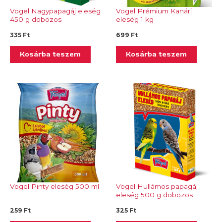
Vogel Nagypapagáj eleség
Vogel Prémium Kanári
450 g dobozos
eleség 1 kg
335
Ft
699
Ft
Kosárba teszem
Kosárba teszem
Vogel Pinty eleség 500 ml
Vogel Hullámos papagáj
eleség 500 g dobozos
259
Ft
325
Ft