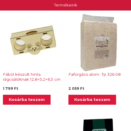
Termékeink
Fából készült hinta
Faforgács alom- Tp 326.08
rágcsálóknak 12,8×5,2×6,5 cm
– Tp 322.40
1 799
Ft
2 059
Ft
Kosárba teszem
Kosárba teszem