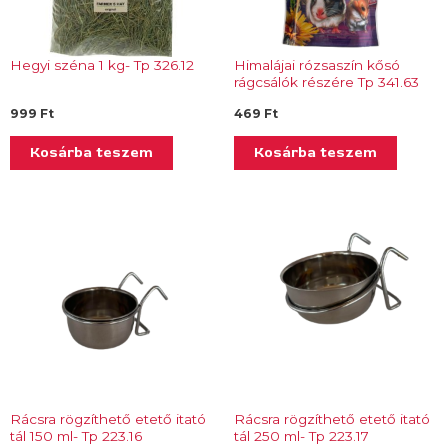
Hegyi széna 1 kg- Tp 326.12
Himalájai rózsaszín kősó
rágcsálók részére Tp 341.63
999
Ft
469
Ft
Kosárba teszem
Kosárba teszem
Rácsra rögzíthető etető itató
Rácsra rögzíthető etető itató
tál 150 ml- Tp 223.16
tál 250 ml- Tp 223.17