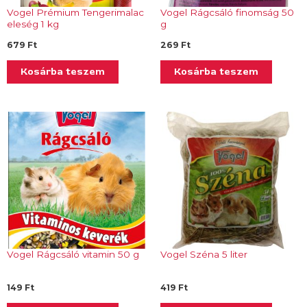
Vogel Prémium Tengerimalac
Vogel Rágcsáló finomság 50
eleség 1 kg
g
679
Ft
269
Ft
Kosárba teszem
Kosárba teszem
Vogel Rágcsáló vitamin 50 g
Vogel Széna 5 liter
149
Ft
419
Ft