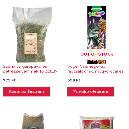
OUT OF STOCK
Széna sárgarépával és
Vogel Csemegerúd
petrezselyemmel- Tp 326.37
rágcsálóknak, mogyoróval és
keksszel- Tp 343.01
779
Ft
699
Ft
Kosárba teszem
Tovább olvasom