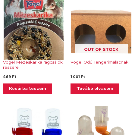
OUT OF STOCK
Vogel Mézeskarika rágcsálók
Vogel Odú Tengerimalacnak
részére
469
Ft
1 001
Ft
Kosárba teszem
Tovább olvasom