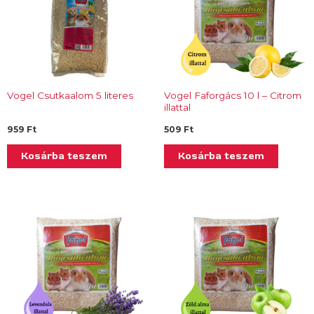
Vogel Csutkaalom 5 literes
Vogel Faforgács 10 l – Citrom
illattal
959
Ft
509
Ft
Kosárba teszem
Kosárba teszem