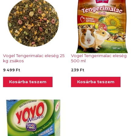
Vogel Tengerimalac eleség 25
Vogel Tengerimalac eleség
kg zsákos
500 ml
9 499
Ft
239
Ft
Kosárba teszem
Kosárba teszem