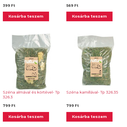
399
Ft
569
Ft
Kosárba teszem
Kosárba teszem
Széna almával és körtével- Tp
Széna kamillával- Tp 326.35
326.3
799
Ft
799
Ft
Kosárba teszem
Kosárba teszem