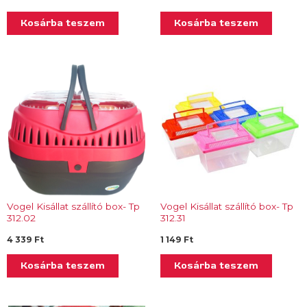
Kosárba teszem
Kosárba teszem
Vogel Kisállat szállító box- Tp
Vogel Kisállat szállító box- Tp
312.02
312.31
4 339
Ft
1 149
Ft
Kosárba teszem
Kosárba teszem