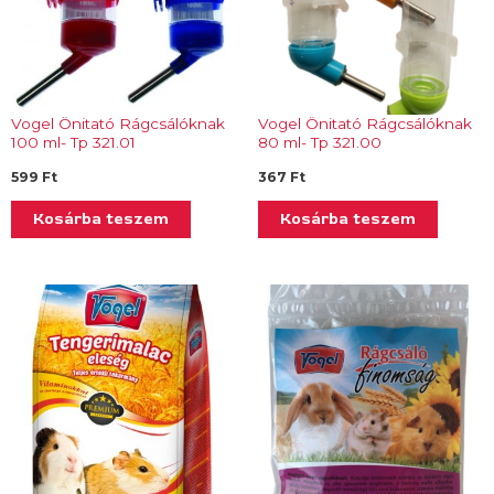
Vogel Önitató Rágcsálóknak
Vogel Önitató Rágcsálóknak
100 ml- Tp 321.01
80 ml- Tp 321.00
599
Ft
367
Ft
Kosárba teszem
Kosárba teszem