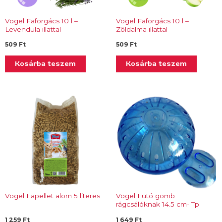
Vogel Faforgács 10 l –
Vogel Faforgács 10 l –
Levendula illattal
Zöldalma illattal
509
Ft
509
Ft
Kosárba teszem
Kosárba teszem
Vogel Fapellet alom 5 literes
Vogel Futó gömb
rágcsálóknak 14.5 cm- Tp
324.07
1 259
Ft
1 649
Ft