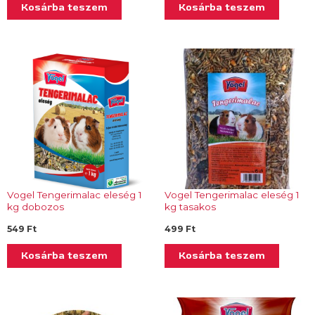
Kosárba teszem
Kosárba teszem
Vogel Tengerimalac eleség 1
Vogel Tengerimalac eleség 1
kg dobozos
kg tasakos
549
Ft
499
Ft
Kosárba teszem
Kosárba teszem