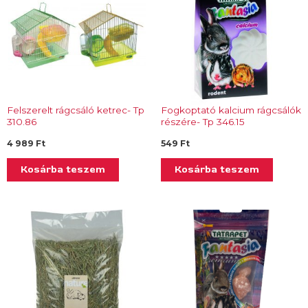
Felszerelt rágcsáló ketrec- Tp
Fogkoptató kalcium rágcsálók
310.86
részére- Tp 346.15
4 989
Ft
549
Ft
Kosárba teszem
Kosárba teszem