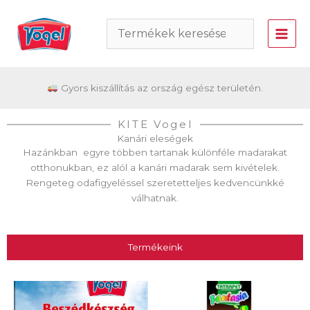
Skip
to
content
Gyors kiszállítás az ország egész területén.
KITE Vogel
Kanári eleségek
Hazánkban egyre többen tartanak különféle madarakat
otthonukban, ez alól a kanári madarak sem kivételek.
Rengeteg odafigyeléssel szeretetteljes kedvencünkké
válhatnak.
Termékeink