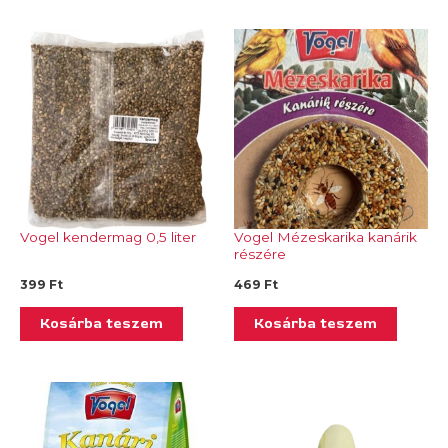
Vogel kendermag 0,5 liter
Vogel Mézeskarika kanárik
részére
399
Ft
469
Ft
Kosárba teszem
Kosárba teszem