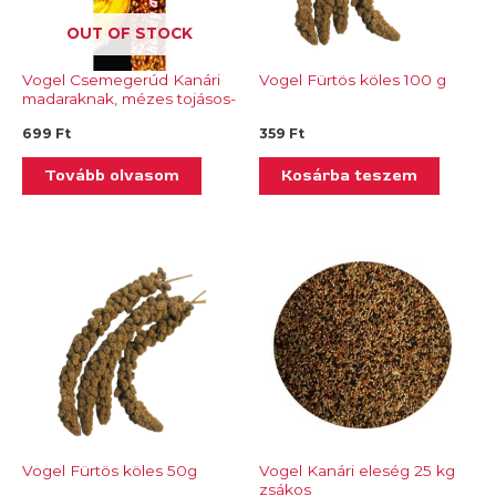
OUT OF STOCK
Vogel Csemegerúd Kanári
Vogel Fürtös köles 100 g
madaraknak, mézes tojásos-
Tp 243.08
699
Ft
359
Ft
Tovább olvasom
Kosárba teszem
Vogel Fürtös köles 50g
Vogel Kanári eleség 25 kg
zsákos