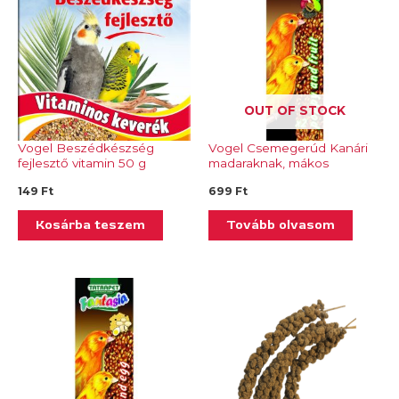
OUT OF STOCK
Vogel Beszédkészség
Vogel Csemegerúd Kanári
fejlesztő vitamin 50 g
madaraknak, mákos
gyümölcsös- Tp 243.09
149
Ft
699
Ft
Kosárba teszem
Tovább olvasom